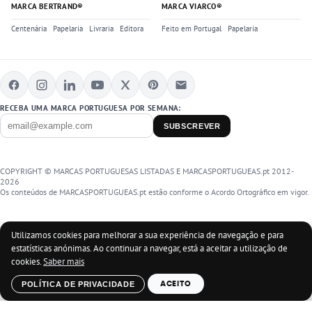
MARCA BERTRAND®
MARCA VIARCO®
Centenária
Papelaria
Livraria
Editora
Feito em Portugal
Papelaria
RECEBA UMA MARCA PORTUGUESA POR SEMANA:
SUBSCREVER
COPYRIGHT © MARCAS PORTUGUESAS LISTADAS E MARCASPORTUGUEAS.pt 2012-
2026
Os conteúdos de MARCASPORTUGUEAS.pt estão conforme o Acordo Ortográfico em vigor.
Utilizamos cookies para melhorar a sua experiência de navegação e para
estatísticas anónimas. Ao continuar a navegar, está a aceitar a utilização de
cookies.
Saber mais
POLÍTICA DE PRIVACIDADE
ACEITO