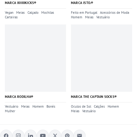
MARCA 8000KICKS®
MARCA ISTO.®
Vegan
Meias
Calçado
Mochilas
Feito em Portugal
Acessórios de Moda
Carteiras
Homem
Meias
Vestuário
MARCA RODILHA®
MARCA THE CAPTAIN SOCKS®
Vestuário
Meias
Homem
Bonés
Oculos de Sol
Calções
Homem
Mulher
Meias
Vestuário