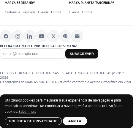
MARCA BERTRAND®
MARCA PLANETA TANGERINA®
Centenária
Papelaria
Livraria
Editora
Livraria
Editora
RECEBA UMA MARCA PORTUGUESA POR SEMANA:
SUBSCREVER
COPYRIGHT © MARCAS PORTUGUESAS LISTADAS E MARCASPORTUGUEAS.pt 2012-
2026
Os conteúdos de MARCASPORTUGUEAS.pt estão conforme o Acordo Ortográfico em vigor.
Utilizamos cookies para melhorar a sua experiência de navegação e para
estatísticas anónimas. Ao continuar a navegar, está a aceitar a utilização de
cookies.
Saber mais
POLÍTICA DE PRIVACIDADE
ACEITO