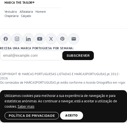
MARCA THE TAILOR®
Vestuário
Alfaiataria
Homem
Chapelaria
Calçado
RECEBA UMA MARCA PORTUGUESA POR SEMANA:
SUBSCREVER
COPYRIGHT © MARCAS PORTUGUESAS LISTADAS E MARCASPORTUGUEAS.pt 2012-
2026
Os conteúdos de MARCASPORTUGUEAS.pt estão conforme o Acordo Ortográfico em vigor.
Utilizamos cookies para melhorar a sua experiência de navegação e para
estatísticas anónimas. Ao continuar a navegar, está a aceitar a utilização de
cookies.
Saber mais
POLÍTICA DE PRIVACIDADE
ACEITO