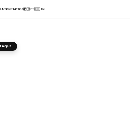
IA
CONTACTOS
🇵🇹
PT
🇬🇧
EN
STAQUE