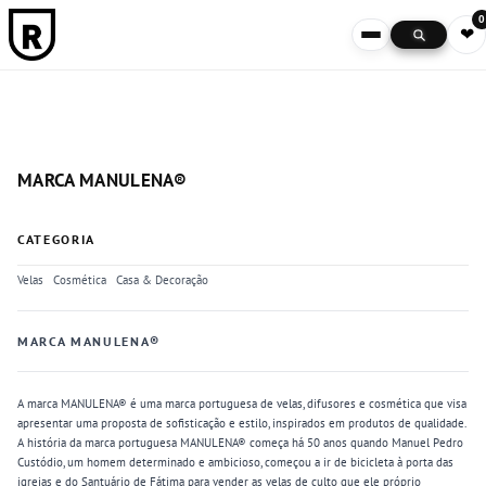
0
❤
MARCA MANULENA®
CATEGORIA
Velas
Cosmética
Casa & Decoração
MARCA MANULENA®
A marca MANULENA® é uma marca portuguesa de velas, difusores e cosmética que visa
apresentar uma proposta de sofisticação e estilo, inspirados em produtos de qualidade.
A história da marca portuguesa MANULENA® começa há 50 anos quando Manuel Pedro
Custódio, um homem determinado e ambicioso, começou a ir de bicicleta à porta das
igrejas e do Santuário de Fátima para vender as velas de culto que ele próprio