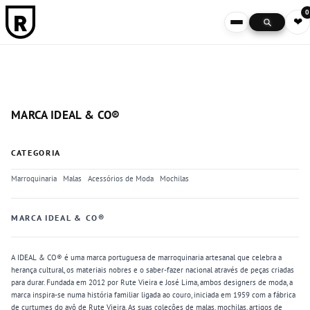
0
❤
MARCA IDEAL & CO®
CATEGORIA
Marroquinaria
Malas
Acessórios de Moda
Mochilas
MARCA IDEAL & CO®
A IDEAL & CO® é uma marca portuguesa de marroquinaria artesanal que celebra a
herança cultural, os materiais nobres e o saber-fazer nacional através de peças criadas
para durar. Fundada em 2012 por Rute Vieira e José Lima, ambos designers de moda, a
marca inspira-se numa história familiar ligada ao couro, iniciada em 1959 com a fábrica
de curtumes do avô de Rute Vieira. As suas coleções de malas, mochilas, artigos de