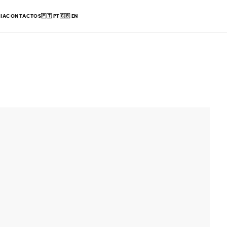
IA
CONTACTOS
🇵🇹
PT
🇬🇧
EN