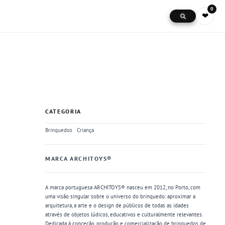
0
❤
CATEGORIA
Brinquedos
Criança
MARCA ARCHITOYS®
A marca portuguesa ARCHITOYS® nasceu em 2012, no Porto, com
uma visão singular sobre o universo do brinquedo: aproximar a
arquitetura, a arte e o design de públicos de todas as idades
através de objetos lúdicos, educativos e culturalmente relevantes.
Dedicada à conceção, produção e comercialização de brinquedos de