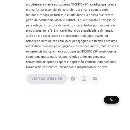
arquitetura, a marca portuguesa ARCHITOYS® acredita que brincar
é uma forma essencial de aprender, observar e compreender
melhor o espaço, as formas, a criatividade e a beleza que fazem
parte do património visual e cultural. A sua proposta distingue-se
pela seleção criteriosa de produtos desenhados por designers e
produtores de referência, privilegiando a qualidade, a dimensão
artística e a capacidade de transformar cada jogo, puzzle ou
brinquedo num objeto com valor pedagógico e estético. Com uma
identidade marcada pela ligação entre conhecimento, criatividade e
experiência lúdica, a marca portuguesa ARCHITOYS® posiciona-se
como uma marca nacional que valoriza o design enquanto
ferramenta de aprendizagem e expressão, contribuindo para uma
forma mais consciente, intemporal e inspiradora de brincar.
VISITAR WEBSITE