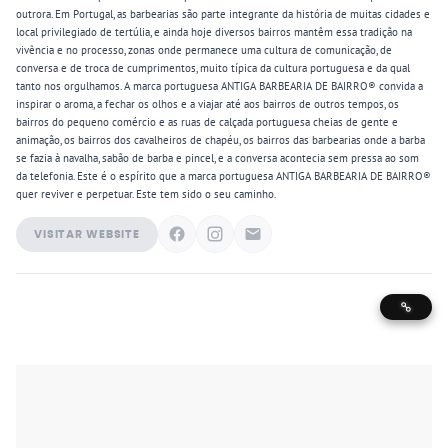
outrora. Em Portugal, as barbearias são parte integrante da história de muitas cidades e
local privilegiado de tertúlia, e ainda hoje diversos bairros mantêm essa tradição na
vivência e no processo, zonas onde permanece uma cultura de comunicação, de
conversa e de troca de cumprimentos, muito típica da cultura portuguesa e da qual
tanto nos orgulhamos. A marca portuguesa ANTIGA BARBEARIA DE BAIRRO® convida a
inspirar o aroma, a fechar os olhos e a viajar até aos bairros de outros tempos, os
bairros do pequeno comércio e as ruas de calçada portuguesa cheias de gente e
animação, os bairros dos cavalheiros de chapéu, os bairros das barbearias onde a barba
se fazia à navalha, sabão de barba e pincel, e a conversa acontecia sem pressa ao som
da telefonia. Este é o espírito que a marca portuguesa ANTIGA BARBEARIA DE BAIRRO®
quer reviver e perpetuar. Este tem sido o seu caminho.
VISITAR WEBSITE