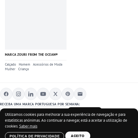
MARCA ZOURI FROM THE OCEAN®
Calçado
Homem
Acessórios de Moda
Mulher
Criança
RECEBA UMA MARCA PORTUGUESA POR SEMANA:
SUBSCREVER
Utilizamos cookies para melhorar a sua experiência de navegação e para
estatísticas anónimas. Ao continuar a navegar, está a aceitar a utilização de
cookies.
Saber mais
COPYRIGHT © MARCAS PORTUGUESAS LISTADAS E MARCASPORTUGUEAS.pt 2012-
POLÍTICA DE PRIVACIDADE
2026
ACEITO