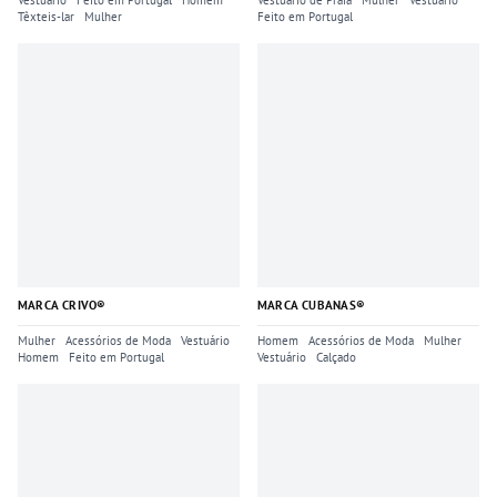
Vestuário
Feito em Portugal
Homem
Vestuário de Praia
Mulher
Vestuário
Têxteis-lar
Mulher
Feito em Portugal
MARCA CRIVO®
MARCA CUBANAS®
Mulher
Acessórios de Moda
Vestuário
Homem
Acessórios de Moda
Mulher
Homem
Feito em Portugal
Vestuário
Calçado