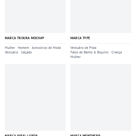
MARCA TROUXA MOCHA®
MARCA TYPE
Mulher
Homem
Acessórios de Moda
Vestuário de Praia
Vestuário
Calçado
Fatos de Banho & Biquínis
Criança
Mulher
MARCA VIRAL LUXE®
MARCA WONTHER®